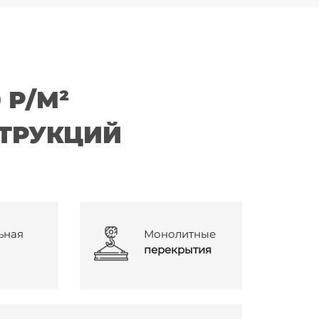
 Р/М²
ТРУКЦИЙ
ьная
Монолитные
перекрытия